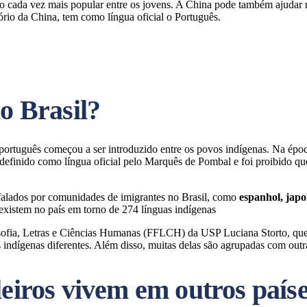
do cada vez mais popular entre os jovens. A China pode também ajudar 
rio da China, tem como língua oficial o Português.
o Brasil?
 português começou a ser introduzido entre os povos indígenas. Na époc
definido como língua oficial pelo Marquês de Pombal e foi proibido que
falados por comunidades de imigrantes no Brasil, como
espanhol, japo
existem no país em torno de 274 línguas indígenas
sofia, Letras e Ciências Humanas (FFLCH) da USP Luciana Storto, que f
 indígenas diferentes. Além disso, muitas delas são agrupadas com out
leiros vivem em outros país