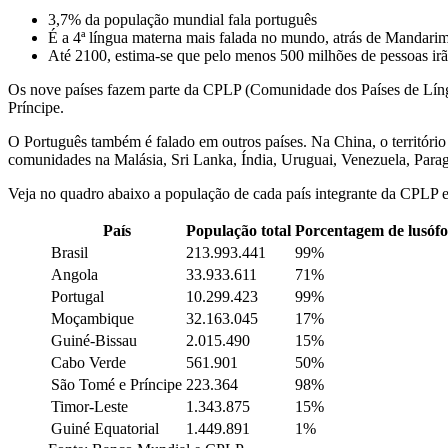
3,7% da população mundial fala português
É a 4ª língua materna mais falada no mundo, atrás de Mandarim
Até 2100, estima-se que pelo menos 500 milhões de pessoas irã
Os nove países fazem parte da CPLP (Comunidade dos Países de Líng
Príncipe.
O Português também é falado em outros países. Na China, o territóri
comunidades na Malásia, Sri Lanka, Índia, Uruguai, Venezuela, Paragu
Veja no quadro abaixo a população de cada país integrante da CPLP 
País
População total
Porcentagem de lusóf
Brasil
213.993.441
99%
Angola
33.933.611
71%
Portugal
10.299.423
99%
Moçambique
32.163.045
17%
Guiné-Bissau
2.015.490
15%
Cabo Verde
561.901
50%
São Tomé e Príncipe
223.364
98%
Timor-Leste
1.343.875
15%
Guiné Equatorial
1.449.891
1%