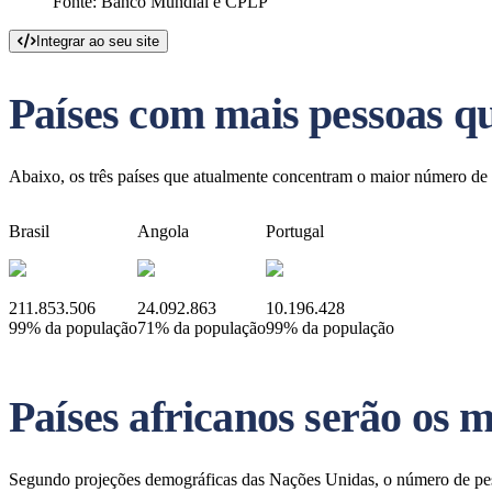
Fonte: Banco Mundial e CPLP
Integrar ao seu site
Países com mais pessoas q
Abaixo, os três países que atualmente concentram o maior número de
Brasil
Angola
Portugal
211.853.506
24.092.863
10.196.428
99% da população
71% da população
99% da população
Países africanos serão os 
Segundo projeções demográficas das Nações Unidas, o número de pess