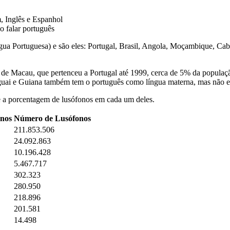
, Inglês e Espanhol
o falar português
ua Portuguesa) e são eles: Portugal, Brasil, Angola, Moçambique, Ca
o de Macau, que pertenceu a Portugal até 1999, cerca de 5% da popula
ai e Guiana também tem o português como língua materna, mas não exist
e a porcentagem de lusófonos em cada um deles.
onos
Número de Lusófonos
211.853.506
24.092.863
10.196.428
5.467.717
302.323
280.950
218.896
201.581
14.498