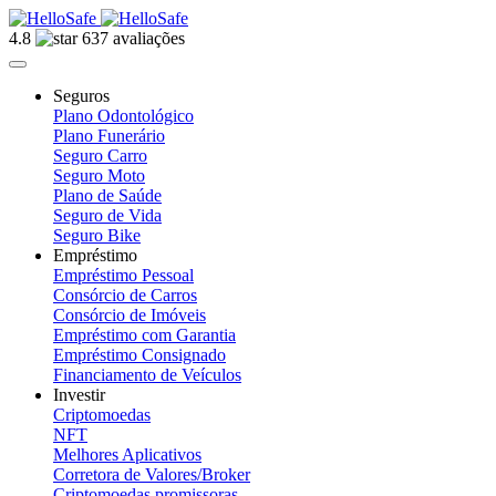
4.8
637 avaliações
Seguros
Plano Odontológico
Plano Funerário
Seguro Carro
Seguro Moto
Plano de Saúde
Seguro de Vida
Seguro Bike
Empréstimo
Empréstimo Pessoal
Consórcio de Carros
Consórcio de Imóveis
Empréstimo com Garantia
Empréstimo Consignado
Financiamento de Veículos
Investir
Criptomoedas
NFT
Melhores Aplicativos
Corretora de Valores/Broker
Criptomoedas promissoras