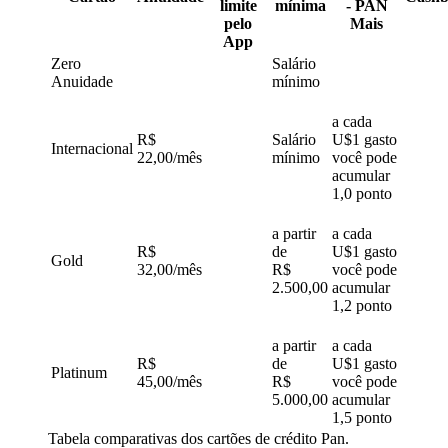
limite
mínima
- PAN
pelo
Mais
App
Zero
Salário
Anuidade
mínimo
a cada
R$
Salário
U$1 gasto
Internacional
22,00/mês
mínimo
você pode
acumular
1,0 ponto
a partir
a cada
R$
de
U$1 gasto
Gold
32,00/mês
R$
você pode
2.500,00
acumular
1,2 ponto
a partir
a cada
R$
de
U$1 gasto
Platinum
45,00/mês
R$
você pode
5.000,00
acumular
1,5 ponto
Tabela comparativas dos cartões de crédito Pan.