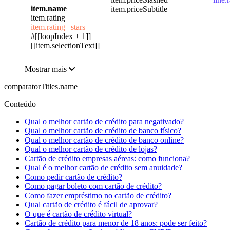
item.name
item.priceSubtitle
item.rating
item.rating | stars
#[[loopIndex + 1]]
[[item.selectionText]]
Mostrar mais
comparatorTitles.name
Conteúdo
Qual o melhor cartão de crédito para negativado?
Qual o melhor cartão de crédito de banco físico?
Qual o melhor cartão de crédito de banco online?
Qual o melhor cartão de crédito de lojas?
Cartão de crédito empresas aéreas: como funciona?
Qual é o melhor cartão de crédito sem anuidade?
Como pedir cartão de crédito?
Como pagar boleto com cartão de crédito?
Como fazer empréstimo no cartão de crédito?
Qual cartão de crédito é fácil de aprovar?
O que é cartão de crédito virtual?
Cartão de crédito para menor de 18 anos: pode ser feito?