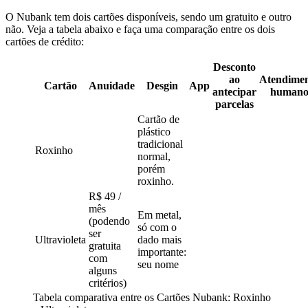
O Nubank tem dois cartões disponíveis, sendo um gratuito e outro
não. Veja a tabela abaixo e faça uma comparação entre os dois
cartões de crédito:
Desconto
ao
Atendime
Cartão
Anuidade
Desgin
App
antecipar
human
parcelas
Cartão de
plástico
tradicional
Roxinho
normal,
porém
roxinho.
R$ 49 /
mês
Em metal,
(podendo
só com o
ser
Ultravioleta
dado mais
gratuita
importante:
com
seu nome
alguns
critérios)
Tabela comparativa entre os Cartões Nubank: Roxinho