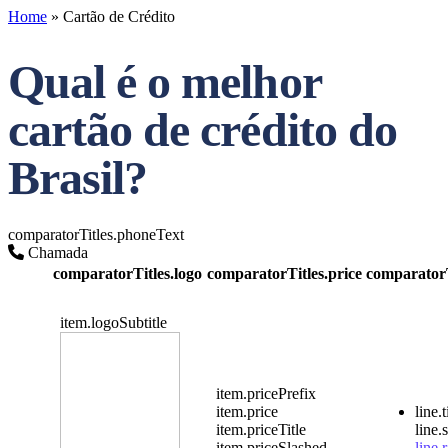
Home
»
Cartão de Crédito
Qual é o melhor
cartão de crédito do
Brasil?
comparatorTitles.phoneText
Chamada
comparatorTitles.logo
comparatorTitles.price
comparatorT
item.logoSubtitle
item.pricePrefix
item.price
line.t
item.priceTitle
line.
item.priceSlashed
line.r