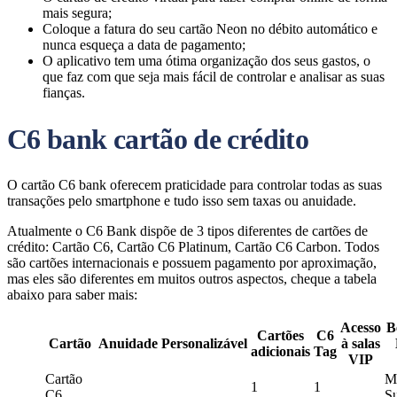
mais segura;
Coloque a fatura do seu cartão Neon no débito automático e
nunca esqueça a data de pagamento;
O aplicativo tem uma ótima organização dos seus gastos, o
que faz com que seja mais fácil de controlar e analisar as suas
fianças.
C6 bank cartão de crédito
O cartão C6 bank oferecem praticidade para controlar todas as suas
transações pelo smartphone e tudo isso sem taxas ou anuidade.
Atualmente o C6 Bank dispõe de 3 tipos diferentes de cartões de
crédito: Cartão C6, Cartão C6 Platinum, Cartão C6 Carbon. Todos
são cartões internacionais e possuem pagamento por aproximação,
mas eles são diferentes em muitos outros aspectos, cheque a tabela
abaixo para saber mais:
Acesso
B
Cartões
C6
Cartão
Anuidade
Personalizável
à salas
adicionais
Tag
VIP
Cartão
Ma
1
1
C6
S