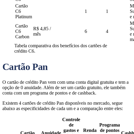
Cartão
Ma
C6
1
1
S
Platinum
e 
Ma
Cartão
R$ 4,85 /
S
C6
6
4
mês
e 
Carbon
m
Tabela comparativa dos benefícios dos cartões de
crédito C6.
Cartão Pan
O cartão de crédito Pan vem com uma conta digital gratuita e tem a
opção de 0 anuidade. Além de ser um cartão gratuito, ele também
conta com um programa de pontos e de cashback.
Existem 4 cartões de crédito Pan disponíveis no mercado, segue
abaixo as especificidades de cada um e a comparação entre eles:
Controle
de
Programa
gastos e
Renda
de pontos
Cartão
Anuidade
Cashb