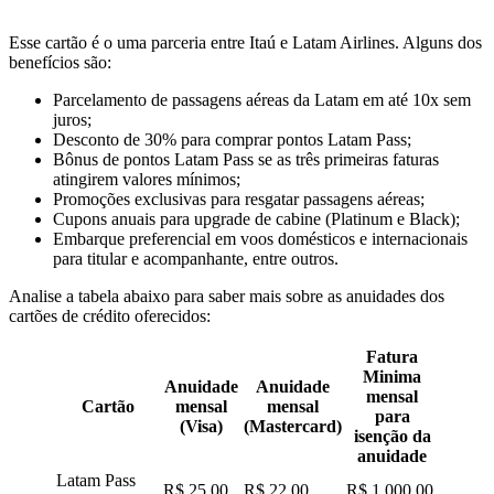
Esse cartão é o uma parceria entre Itaú e Latam Airlines. Alguns dos
benefícios são:
Parcelamento de passagens aéreas da Latam em até 10x sem
juros;
Desconto de 30% para comprar pontos Latam Pass;
Bônus de pontos Latam Pass se as três primeiras faturas
atingirem valores mínimos;
Promoções exclusivas para resgatar passagens aéreas;
Cupons anuais para upgrade de cabine (Platinum e Black);
Embarque preferencial em voos domésticos e internacionais
para titular e acompanhante, entre outros.
Analise a tabela abaixo para saber mais sobre as anuidades dos
cartões de crédito oferecidos:
Fatura
Minima
Anuidade
Anuidade
mensal
Cartão
mensal
mensal
para
(Visa)
(Mastercard)
isenção da
anuidade
Latam Pass
R$ 25,00
R$ 22,00
R$ 1.000,00