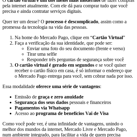
O
cartão virtual é um dos meios mais modernos
de fazer compras
pela internet atualmente. Com ele dá para comprar tudo que você
precisa e ainda contratar serviços digitais.
Quer ter um desse? O
processo é descomplicado
, assim como a
promessa da tecnologia na vida das pessoas.
Na home do Mercado Pago, clique em “
Cartão Virtual
”
Faça a verificação da sua identidade, que pode ser:
Enviar uma foto do seu documento (frente e verso)
Tirar uma selfie
Responder três perguntas de segurança sobre você
O cartão virtual é gerado em segundos
e se você quiser
receber o cartão físico em casa, é só informar o endereço que
o Mercado Pago entrega para você, sem cobrar nada por isso.
Essa modalidade
oferece uma série de vantagens
:
Emissão de
graça e zero anuidade
Segurança dos seus dados
pessoais e financeiros
Pagamentos via Whatsapp
Acesso ao
programa de benefícios Vai de Visa
Como você pode ver, é uma infinidade de vantagens, unindo o
melhor dos mundos da internet, Mercado Livre e Mercado Pago,
num ambiente integrado, para facilitar a vida de quem precisa