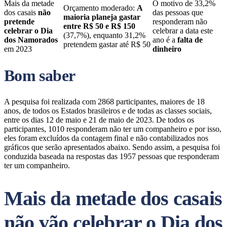
Mais da metade
O motivo de 33,2%
Orçamento moderado:
A
dos casais
não
das pessoas que
maioria planeja gastar
pretende
responderam não
entre R$ 50 e R$ 150
celebrar o Dia
celebrar a data este
(37,7%), enquanto 31,2%
dos Namorados
ano é a
falta de
pretendem gastar até R$ 50
em 2023
dinheiro
Bom saber
A pesquisa foi realizada com 2868 participantes, maiores de 18
anos, de todos os Estados brasileiros e de todas as classes sociais,
entre os dias 12 de maio e 21 de maio de 2023. De todos os
participantes, 1010 responderam não ter um companheiro e por isso,
eles foram excluídos da contagem final e não contabilizados nos
gráficos que serão apresentados abaixo. Sendo assim, a pesquisa foi
conduzida baseada na respostas das 1957 pessoas que responderam
ter um companheiro.
Mais da metade dos casais
não vão celebrar o Dia dos