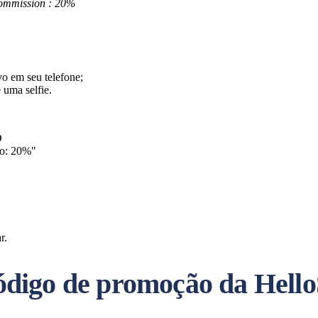
commission : 20%
vo em seu telefone;
 uma selfie.
D
ão: 20%"
r.
digo de promoção da Hello