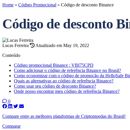
Home
»
Código Promocional
»
Código de desconto Binance
Código de desconto B
Lucas Ferreira
Atualizado em May 19, 2022
Conteúdo
Código promocional Binance : VBI75CPD
Como adicionar o código de referência Binance no Brasil?
Como economizar com o código de promoção da HelloSafe Bi
Quais as alternativas ao código de referência Binance?
Como usar seu código de desconto Binance?
Onde posso encontrar meu código de referência Binance?
0
Compare entre as melhores plataformas de Criptomoedas do Brasil!
Comparar