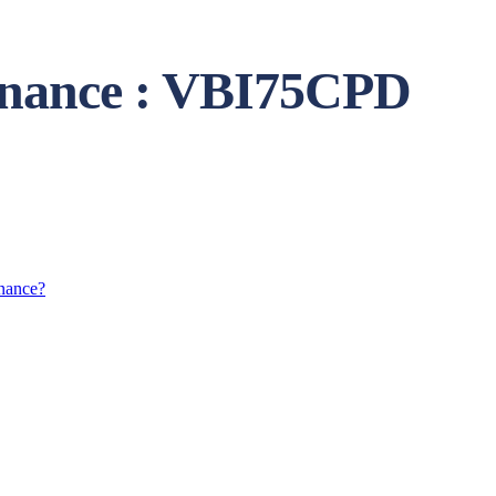
inance : VBI75CPD
nance?