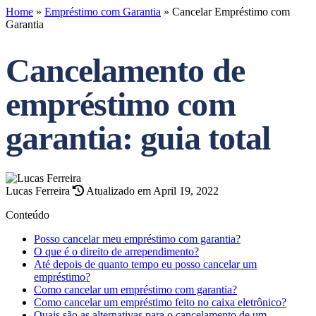
Home
»
Empréstimo com Garantia
»
Cancelar Empréstimo com
Garantia
Cancelamento de
empréstimo com
garantia: guia total
Lucas Ferreira
Atualizado em April 19, 2022
Conteúdo
Posso cancelar meu empréstimo com garantia?
O que é o direito de arrependimento?
Até depois de quanto tempo eu posso cancelar um
empréstimo?
Como cancelar um empréstimo com garantia?
Como cancelar um empréstimo feito no caixa eletrônico?
Quais são as alternativas para o cancelamento de um