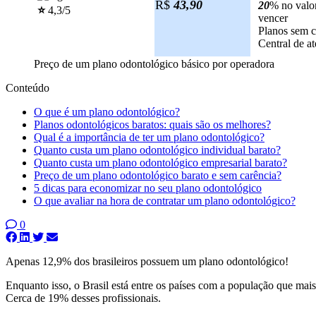
R$
43,90
20
% no valor
⭐️
4,3/5
vencer
Planos sem c
Central de a
Preço de um plano odontológico básico por operadora
Conteúdo
O que é um plano odontológico?
Planos odontológicos baratos: quais são os melhores?
Qual é a importância de ter um plano odontológico?
Quanto custa um plano odontológico individual barato?
Quanto custa um plano odontológico empresarial barato?
Preço de um plano odontológico barato e sem carência?
5 dicas para economizar no seu plano odontológico
O que avaliar na hora de contratar um plano odontológico?
0
Apenas 12,9% dos brasileiros possuem um plano odontológico!
Enquanto isso, o Brasil está entre os países com a população que m
Cerca de 19% desses profissionais.