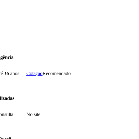
ngência
até
16
anos
Cotação
Recomendado
lizadas
onsulta
No site