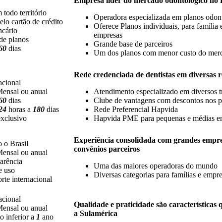
Empresa líder do mercado odontológico no 
todo território
Operadora especializada em planos odon
lo cartão de crédito
Oferece Planos individuais, para família 
ncário
empresas
de planos
Grande base de parceiros
60
dias
Um dos planos com menor custo do mer
Rede credenciada de dentistas em diversas r
acional
ensal ou anual
Atendimento especializado em diversos t
60
dias
Clube de vantagens com descontos nos p
24
horas a
180
dias
Rede Preferencial Hapvida
exclusivo
Hapvida PME para pequenas e médias e
Experiência consolidada com grandes empre
 o Brasil
convênios parceiros
ensal ou anual
arência
Uma das maiores operadoras do mundo
e uso
Diversas categorias para famílias e empr
rte internacional
acional
Qualidade e praticidade são características
ensal ou anual
a Sulamérica
 inferior a
1
ano