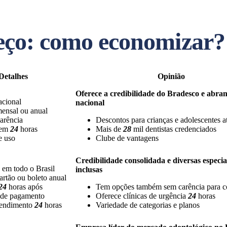
reço: como economizar?
Detalhes
Opinião
Oferece a credibilidade do Bradesco e abra
acional
nacional
ensal ou anual
arência
Descontos para crianças e adolescentes 
 em
24
horas
Mais de
28
mil dentistas credenciados
e uso
Clube de vantagens
Credibilidade consolidada e diversas especia
em todo o Brasil
inclusas
rtão ou boleto anual
24
horas após
Tem opções também sem carência para c
 de pagamento
Oferece clínicas de urgência
24
horas
tendimento
24
horas
Variedade de categorias e planos