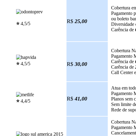
Cobertura em 
Pagamento pe
ou boleto ba
R$
25,00
⭐️
4,5/5
Diversidade 
Carência de
Cobertura N
Pagamento M
Carência de
⭐️
4,5/5
R$
30,00
Carência de
Call Center 
Atua em todo
Pagamento M
R$
41,00
Planos sem c
⭐️
4,4/5
Sem limite d
Rede de supo
Cobertura N
Pagamento M
Cancelamento