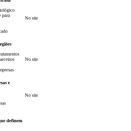
Brasil
tológico
e para
No site
cado
egiões
ratamentos
arceiros
No site
mpresas
sas e
No site
esas
 que definem