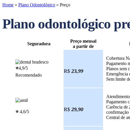
Home
»
Plano Odontológico
»
Preço
Plano odontológico p
Preço mensal
Seguradora
a partir de
Cobertura N
Pagamento m
⭐️
4,9/5
Planos sem c
R$
23,99
Emergência
Recomendado
Sem limite d
Atendimento 
Pagamento ca
Carência de
R$
29,90
⭐️
4,6/5
confirmação
Central de a