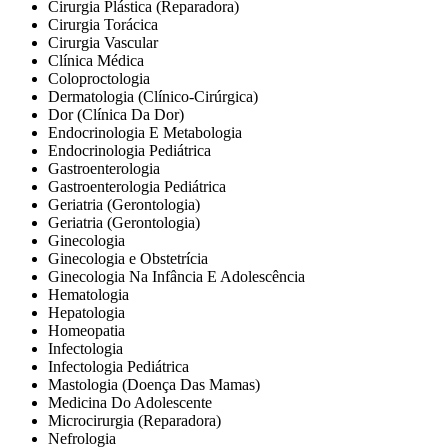
Cirurgia Plástica (Reparadora)
Cirurgia Torácica
Cirurgia Vascular
Clínica Médica
Coloproctologia
Dermatologia (Clínico-Cirúrgica)
Dor (Clínica Da Dor)
Endocrinologia E Metabologia
Endocrinologia Pediátrica
Gastroenterologia
Gastroenterologia Pediátrica
Geriatria (Gerontologia)
Geriatria (Gerontologia)
Ginecologia
Ginecologia e Obstetrícia
Ginecologia Na Infância E Adolescência
Hematologia
Hepatologia
Homeopatia
Infectologia
Infectologia Pediátrica
Mastologia (Doença Das Mamas)
Medicina Do Adolescente
Microcirurgia (Reparadora)
Nefrologia