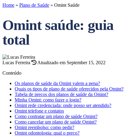
Home
»
Plano de Saúde
»
Omint Saúde
Omint saúde: guia
total
Lucas Ferreira
Atualizado em September 15, 2022
Conteúdo
Os planos de saúde da Omint valem a pena?
Quais os tipos de plano de saúde oferecidos pela Omint?
Tabela de preços dos planos de saúde da Omint?
Minha Omint: como fazer o login?
Omint rede credenciada: onde posso ser atendido?
Omint telefone e contatos
Como contratar um plano de saúde Omint?
Como cancelar um plano de saúde Omint?
Omint reembolso: como pedir?
Omint odontologia: qual o preço?