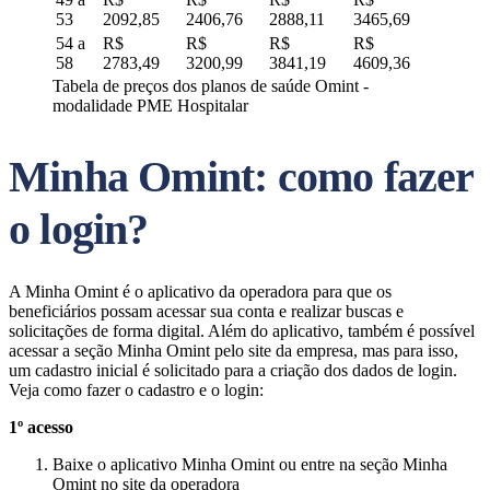
53
2092,85
2406,76
2888,11
3465,69
54 a
R$
R$
R$
R$
58
2783,49
3200,99
3841,19
4609,36
Tabela de preços dos planos de saúde Omint -
modalidade PME Hospitalar
Minha Omint: como fazer
o login?
A Minha Omint é o aplicativo da operadora para que os
beneficiários possam acessar sua conta e realizar buscas e
solicitações de forma digital. Além do aplicativo, também é possível
acessar a seção Minha Omint pelo site da empresa, mas para isso,
um cadastro inicial é solicitado para a criação dos dados de login.
Veja como fazer o cadastro e o login:
1º acesso
Baixe o aplicativo Minha Omint ou entre na seção Minha
Omint no site da operadora