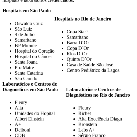
hospitais e laboratórios credenciados:
Hospitais em São Paulo
Hospitais no Rio de Janeiro
Oswaldo Cruz
São Luiz
Copa Star³
9 de Julho
Samaritano
Samaritano
Barra D´Or
BP Mirante
Copa D´Or
Hospital do Coração
Rios D´Or
Hospital do Câncer
Quinta D´Or
Santa Joana
Casa de Saúde São José
Pro Matre
Centro Pediátrico da Lagoa
Santa Catarina
São Camilo
Laboratórios e Centros de
Diagnósticos em São Paulo
Laboratórios e Centros de
Diagnósticos no Rio de Janeiro
Fleury
Alta
Fleury
Unidades do Hopital
Richet
Albert Einstein
Alta Excelência Diagn
A+
Bronstein
Delboni
Labs A+
CDB
Sérgio Franco