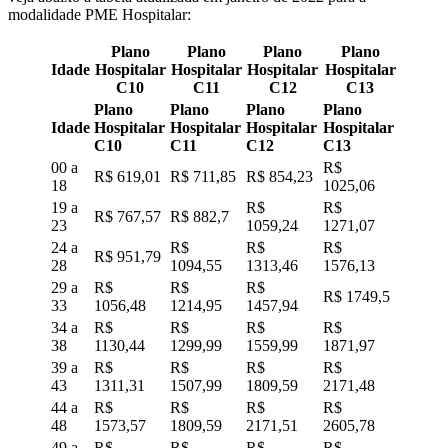
modalidade PME Hospitalar:
Plano
Plano
Plano
Plano
Idade
Hospitalar
Hospitalar
Hospitalar
Hospitalar
C10
C11
C12
C13
Plano
Plano
Plano
Plano
Idade
Hospitalar
Hospitalar
Hospitalar
Hospitalar
C10
C11
C12
C13
00 a
R$
R$ 619,01
R$ 711,85
R$ 854,23
18
1025,06
19 a
R$
R$
R$ 767,57
R$ 882,7
23
1059,24
1271,07
24 a
R$
R$
R$
R$ 951,79
28
1094,55
1313,46
1576,13
29 a
R$
R$
R$
R$ 1749,5
33
1056,48
1214,95
1457,94
34 a
R$
R$
R$
R$
38
1130,44
1299,99
1559,99
1871,97
39 a
R$
R$
R$
R$
43
1311,31
1507,99
1809,59
2171,48
44 a
R$
R$
R$
R$
48
1573,57
1809,59
2171,51
2605,78
49 a
R$
R$
R$
R$