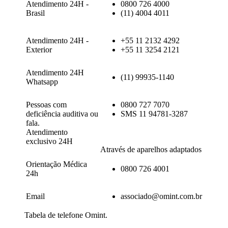
Atendimento 24H -
0800 726 4000
Brasil
(11) 4004 4011
Atendimento 24H -
+55 11 2132 4292
Exterior
+55 11 3254 2121
Atendimento 24H
(11) 99935-1140
Whatsapp
Pessoas com
0800 727 7070
deficiência auditiva ou
SMS 11 94781-3287
fala.
Atendimento
exclusivo 24H
Através de aparelhos adaptados
Orientação Médica
0800 726 4001
24h
Email
associado@omint.com.br
Tabela de telefone Omint.