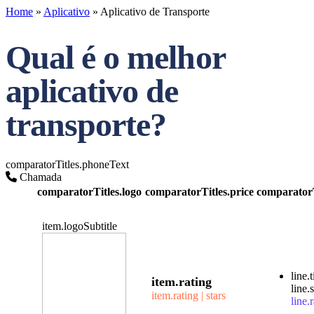
Home
»
Aplicativo
»
Aplicativo de Transporte
Qual é o melhor
aplicativo de
transporte?
comparatorTitles.phoneText
Chamada
comparatorTitles.logo
comparatorTitles.price
comparatorT
item.logoSubtitle
line.t
item.rating
line.
item.rating | stars
line.r