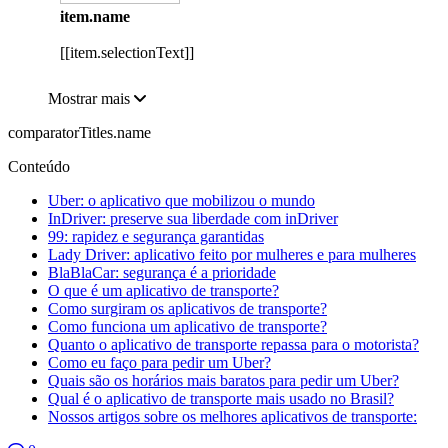
item.name
[[item.selectionText]]
Mostrar mais
comparatorTitles.name
Conteúdo
Uber: o aplicativo que mobilizou o mundo
InDriver: preserve sua liberdade com inDriver
99: rapidez e segurança garantidas
Lady Driver: aplicativo feito por mulheres e para mulheres
BlaBlaCar: segurança é a prioridade
O que é um aplicativo de transporte?
Como surgiram os aplicativos de transporte?
Como funciona um aplicativo de transporte?
Quanto o aplicativo de transporte repassa para o motorista?
Como eu faço para pedir um Uber?
Quais são os horários mais baratos para pedir um Uber?
Qual é o aplicativo de transporte mais usado no Brasil?
Nossos artigos sobre os melhores aplicativos de transporte: