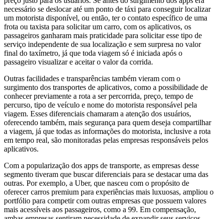
preço justo para os usuários. Se antes do surgimento dos apps era
necessário se deslocar até um ponto de táxi para conseguir localizar
um motorista disponível, ou então, ter o contato específico de uma
frota ou taxista para solicitar um carro, com os aplicativos, os
passageiros ganharam mais praticidade para solicitar esse tipo de
serviço independente de sua localização e sem surpresa no valor
final do taxímetro, já que toda viagem só é iniciada após o
passageiro visualizar e aceitar o valor da corrida.
Outras facilidades e transparências também vieram com o
surgimento dos transportes de aplicativos, como a possibilidade de
conhecer previamente a rota a ser percorrida, preço, tempo de
percurso, tipo de veículo e nome do motorista responsável pela
viagem. Esses diferenciais chamaram a atenção dos usuários,
oferecendo também, mais segurança para quem deseja compartilhar
a viagem, já que todas as informações do motorista, inclusive a rota
em tempo real, são monitoradas pelas empresas responsáveis pelos
aplicativos.
Com a popularização dos apps de transporte, as empresas desse
segmento tiveram que buscar diferenciais para se destacar uma das
outras. Por exemplo, a Uber, que nasceu com o propósito de
oferecer carros premium para experiências mais luxuosas, ampliou o
portfólio para competir com outras empresas que possuem valores
mais acessíveis aos passageiros, como a 99. Em compensação,
ambas empresas sentiram necessidade de expandir seus serviços,