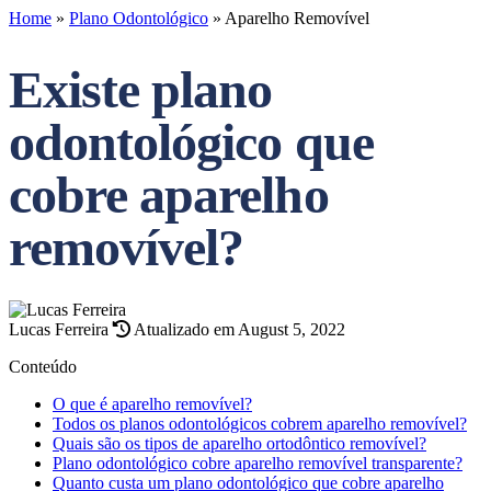
Home
»
Plano Odontológico
»
Aparelho Removível
Existe plano
odontológico que
cobre aparelho
removível?
Lucas Ferreira
Atualizado em August 5, 2022
Conteúdo
O que é aparelho removível?
Todos os planos odontológicos cobrem aparelho removível?
Quais são os tipos de aparelho ortodôntico removível?
Plano odontológico cobre aparelho removível transparente?
Quanto custa um plano odontológico que cobre aparelho