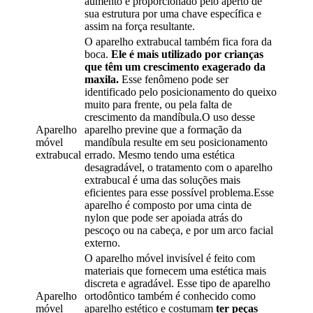
aumento é proporcionado pelo aperto de
sua estrutura por uma chave específica e
assim na força resultante.
O aparelho extrabucal também fica fora da
boca.
Ele é mais utilizado por crianças
que têm um crescimento exagerado da
maxila.
Esse fenômeno pode ser
identificado pelo posicionamento do queixo
muito para frente, ou pela falta de
crescimento da mandíbula.O uso desse
Aparelho
aparelho previne que a formação da
móvel
mandíbula resulte em seu posicionamento
extrabucal
errado. Mesmo tendo uma estética
desagradável, o tratamento com o aparelho
extrabucal é uma das soluções mais
eficientes para esse possível problema.Esse
aparelho é composto por uma cinta de
nylon que pode ser apoiada atrás do
pescoço ou na cabeça, e por um arco facial
externo.
O aparelho móvel invisível é feito com
materiais que fornecem uma estética mais
discreta e agradável. Esse tipo de aparelho
Aparelho
ortodôntico também é conhecido como
móvel
aparelho estético e costumam
ter peças