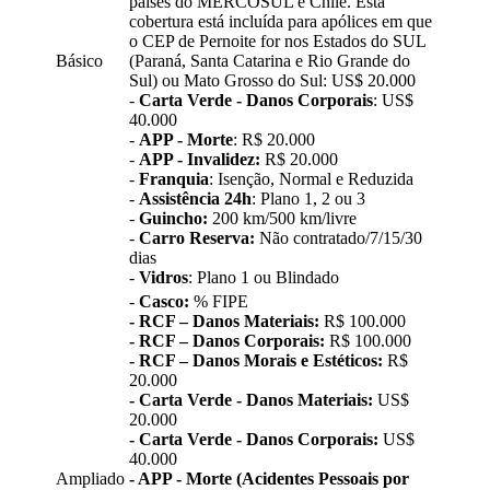
países do MERCOSUL e Chile. Esta
cobertura está incluída para apólices em que
o CEP de Pernoite for nos Estados do SUL
Básico
(Paraná, Santa Catarina e Rio Grande do
Sul) ou Mato Grosso do Sul: US$ 20.000
-
Carta Verde - Danos Corporais
: US$
40.000
-
APP - Morte
: R$ 20.000
-
APP - Invalidez:
R$ 20.000
-
Franquia
: Isenção, Normal e Reduzida
-
Assistência 24h
: Plano 1, 2 ou 3
-
Guincho:
200 km/500 km/livre
-
Carro Reserva:
Não contratado/7/15/30
dias
-
Vidros
: Plano 1 ou Blindado
-
Casco:
% FIPE
- RCF – Danos Materiais:
R$ 100.000
- RCF – Danos Corporais:
R$ 100.000
- RCF – Danos Morais e Estéticos:
R$
20.000
- Carta Verde - Danos Materiais:
US$
20.000
- Carta Verde - Danos Corporais:
US$
40.000
Ampliado
- APP - Morte (Acidentes Pessoais por