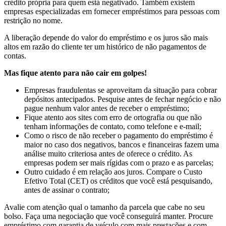
crédito própria para quem está negativado. Também existem
empresas especializadas em fornecer empréstimos para pessoas com
restrição no nome.
A liberação depende do valor do empréstimo e os juros são mais
altos em razão do cliente ter um histórico de não pagamentos de
contas.
Mas fique atento para não cair em golpes!
Empresas fraudulentas se aproveitam da situação para cobrar
depósitos antecipados. Pesquise antes de fechar negócio e não
pague nenhum valor antes de receber o empréstimo;
Fique atento aos sites com erro de ortografia ou que não
tenham informações de contato, como telefone e e-mail;
Como o risco de não receber o pagamento do empréstimo é
maior no caso dos negativos, bancos e financeiras fazem uma
análise muito criteriosa antes de oferece o crédito. As
empresas podem ser mais rígidas com o prazo e as parcelas;
Outro cuidado é em relação aos juros. Compare o Custo
Efetivo Total (CET) os créditos que você está pesquisando,
antes de assinar o contrato;
Avalie com atenção qual o tamanho da parcela que cabe no seu
bolso. Faça uma negociação que você conseguirá manter. Procure
empréstimo com garantia de veículo com mais prestações e com