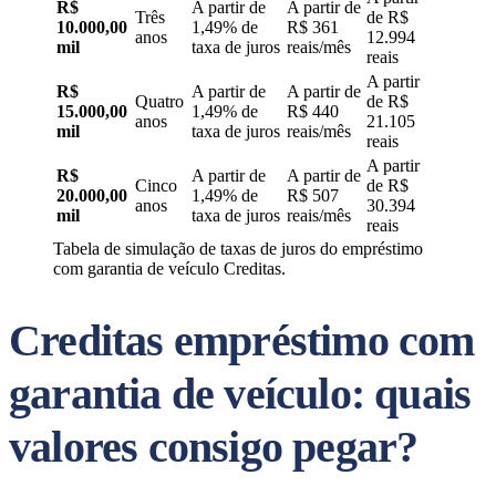
R$
A partir de
A partir de
Três
de R$
10
.000,00
1,49% de
R$ 361
anos
12.994
mil
taxa de juros
reais/mês
reais
A partir
R$
A partir de
A partir de
Quatro
de R$
15
.000,00
1,49% de
R$ 440
anos
21.105
mil
taxa de juros
reais/mês
reais
A partir
R$
A partir de
A partir de
Cinco
de R$
20
.000,00
1,49% de
R$ 507
anos
30.394
mil
taxa de juros
reais/mês
reais
Tabela de simulação de taxas de juros do empréstimo
com garantia de veículo Creditas.
Creditas empréstimo com
garantia de veículo: quais
valores consigo pegar?