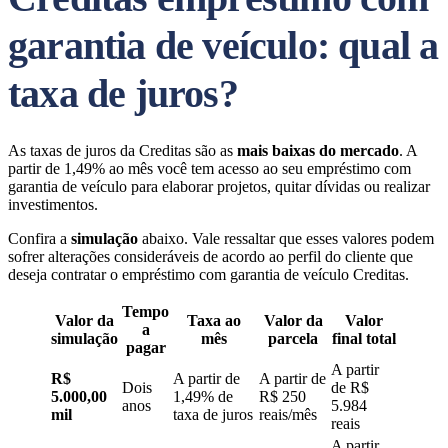
garantia de veículo: qual a
taxa de juros?
As taxas de juros da Creditas são as
mais baixas do mercado
. A
partir de 1,49% ao mês você tem acesso ao seu empréstimo com
garantia de veículo para elaborar projetos, quitar dívidas ou realizar
investimentos.
Confira a
simulação
abaixo. Vale ressaltar que esses valores podem
sofrer alterações consideráveis de acordo ao perfil do cliente que
deseja contratar o empréstimo com garantia de veículo Creditas.
Tempo
Valor da
Taxa ao
Valor da
Valor
a
simulação
mês
parcela
final total
pagar
A partir
R$
A partir de
A partir de
Dois
de R$
5.000,00
1,49% de
R$ 250
anos
5.984
mil
taxa de juros
reais/mês
reais
A partir