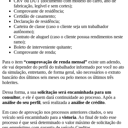
CRV ou DUT (documento com modelo do carro, ano de
fabricação, legível e sem cortes);
Comprovante de residência;
Certidão de casamento;
Declaração de residência;
Carteira de classe (caso o cliente seja um trabalhador
autônomo);
Contrato de aluguel (caso o cliente possua rendimentos neste
ramo);
Boleto de interveniente quitante;
Comprovante de renda;
Para o item
“comprovação de renda mensal”
existe um adendo,
ele vai depender do perfil do trabalhador informado por você no ato
da simulação, entretanto, de forma geral, são necessários o extrato
bancário dos últimos seis meses ou pelo menos os últimos três
holerites.
Dessa forma, a sua
solicitação será encaminhada para um
consultor
, e ele é quem dará continuidade ao processo. Após a
análise do seu perfil
, será realizada a
análise de crédito
.
Em caso de aprovação nos processos anteriores citados, o seu
veículo será encaminhado para a
vistoria
. Ao final de todo esse
processo é que será determinado o valor máximo de solicitação do
seu empréstimo com garantia de veículo Creditas.