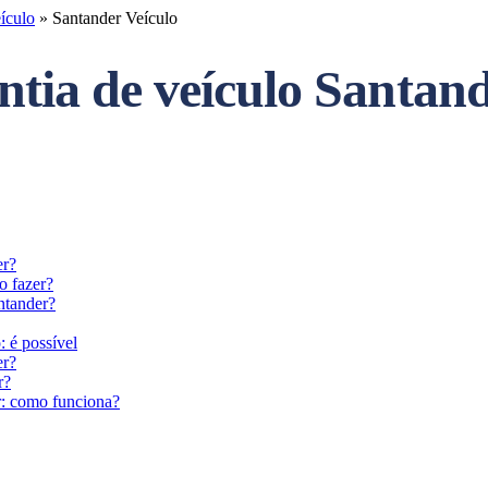
ículo
»
Santander Veículo
ia de veículo Santande
er?
o fazer?
ntander?
 é possível
er?
r?
r: como funciona?