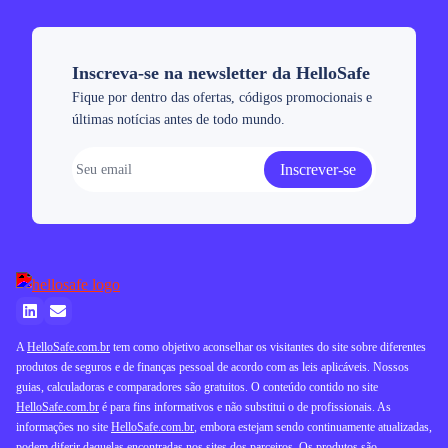
Inscreva-se na newsletter da HelloSafe
Fique por dentro das ofertas, códigos promocionais e
últimas notícias antes de todo mundo.
Inscrever-se
A
HelloSafe.com.br
tem como objetivo aconselhar os visitantes do site sobre diferentes
produtos de seguros e de finanças pessoal de acordo com as leis aplicáveis. Nossos
guias, calculadoras e comparadores são gratuitos. O conteúdo contido no site
HelloSafe.com.br
é para fins informativos e não substitui o de profissionais. As
informações no site
HelloSafe.com.br
, embora estejam sendo continuamente atualizadas,
podem diferir daquelas encontradas nos sites dos parceiros. Os produtos são