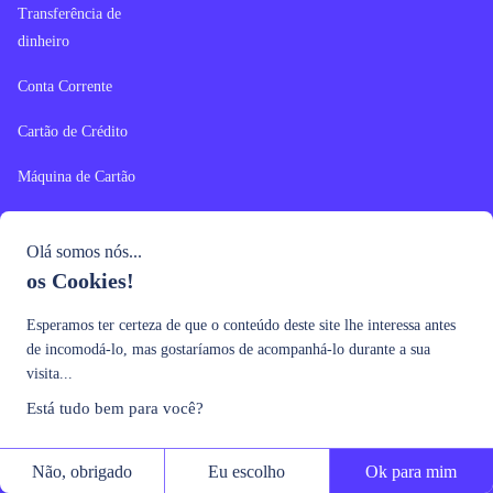
Transferência de
dinheiro
Conta Corrente
Cartão de Crédito
Máquina de Cartão
Empréstimo Pessoal
Olá somos nós...
Empréstimo
os Cookies!
Consignado
Esperamos ter certeza de que o conteúdo deste site lhe interessa antes
Empréstimo com
de incomodá-lo, mas gostaríamos de acompanhá-lo durante a sua
Garantia
visita...
Está tudo bem para você?
Nossas Ferramentas
Calculadoras
Não, obrigado
Eu escolho
Ok para mim