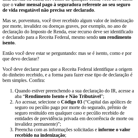
que o
valor mensal pago à seguradora referente ao seu seguro
de vida resgatável não precisa ser declarado
.
Mas se, porventura, você tiver recebido algum valor de indenização
por morte, invalidez ou doenças graves, por exemplo, no ano de
declaração do Imposto de Renda, esse recurso deve ser identificado
e declarado para a Receita Federal, mesmo sendo
um rendimento
isento
.
Então você deve estar se perguntando: mas se é isento, como e por
que devo declarar?
Você deve declarar para que a Receita Federal identifique a origem
do dinheiro recebido, e a forma para fazer esse tipo de declaração é
bem simples. Confira:
Quando estiver preenchendo a sua declaração do IR, acesse a
aba “
Rendimento Isento e Não Tributável
”;
Ao acessar, selecione o
Código 03
(“Capital das apólices de
seguro ou pecúlio pago por morte do segurado, prêmio de
seguro restituído em qualquer caso e pecúlio recebido de
entidades de previdência privada em decorrência de morte ou
invalidez permanente)”;
Preencha com as informações solicitadas e
informe o valor
recebido na indenização
;