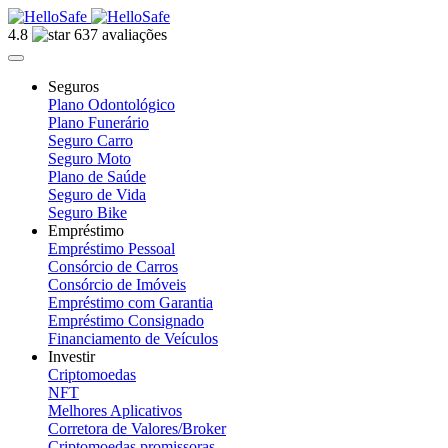
4.8
637 avaliações
Seguros
Plano Odontológico
Plano Funerário
Seguro Carro
Seguro Moto
Plano de Saúde
Seguro de Vida
Seguro Bike
Empréstimo
Empréstimo Pessoal
Consórcio de Carros
Consórcio de Imóveis
Empréstimo com Garantia
Empréstimo Consignado
Financiamento de Veículos
Investir
Criptomoedas
NFT
Melhores Aplicativos
Corretora de Valores/Broker
Criptomoedas promissoras