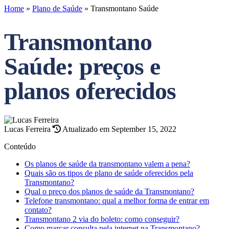
Home
»
Plano de Saúde
»
Transmontano Saúde
Transmontano
Saúde: preços e
planos oferecidos
Lucas Ferreira
Atualizado em September 15, 2022
Conteúdo
Os planos de saúde da transmontano valem a pena?
Quais são os tipos de plano de saúde oferecidos pela
Transmontano?
Qual o preço dos planos de saúde da Transmontano?
Telefone transmontano: qual a melhor forma de entrar em
contato?
Transmontano 2 via do boleto: como conseguir?
Como marcar consulta pela internet na Transmontano?